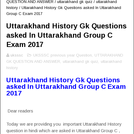
QUESTION AND ANSWER
/
uttarakhand gk quiz
/
uttarakhand
history
/
Uttarakhand History Gk Questions asked In Uttarakhand
Group C Exam 2017
Uttarakhand History Gk Questions
asked In Uttarakhand Group C
Exam 2017
uksssc
UKSSSC previous year Question
,
UTTARAKHAND
GK QUESTION AND ANSWER
,
uttarakhand gk quiz
,
uttarakhand
history
Uttarakhand History Gk Questions
asked In Uttarakhand Group C Exam
2017
Dear readers
Today we are providing you important Uttarakhand History
question in hindi which are asked in Uttarakhand Group C ,