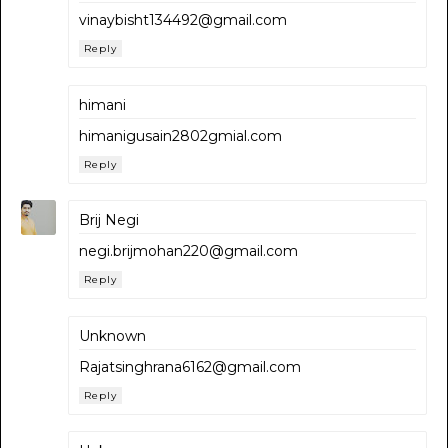
vinaybisht134492@gmail.com
Reply
himani
himanigusain2802gmial.com
Reply
Brij Negi
negi.brijmohan220@gmail.com
Reply
Unknown
Rajatsinghrana6162@gmail.com
Reply