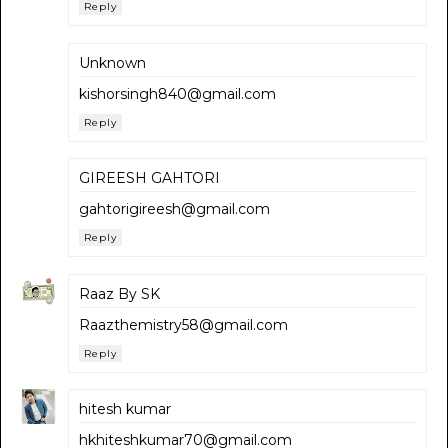
Reply
Unknown
kishorsingh840@gmail.com
Reply
GIREESH GAHTORI
gahtorigireesh@gmail.com
Reply
Raaz By SK
Raazthemistry58@gmail.com
Reply
hitesh kumar
hkhiteshkumar70@gmail.com