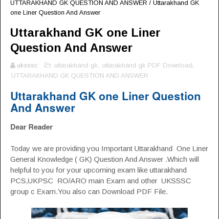
UTTARAKHAND GK QUESTION AND ANSWER
/
Uttarakhand GK
one Liner Question And Answer
Uttarakhand GK one Liner
Question And Answer
uksssc
uttarakhand gk
,
uttarakhand gk PDF Download
,
UTTARAKHAND GK QUESTION AND ANSWER
Uttarakhand GK one Liner Question
And Answer
Dear Reader
Today we are providing you Important Uttarakhand One Liner
General Knowledge ( GK) Question And Answer .Which will
helpful to you for your upcoming exam like uttarakhand
PCS,UKPSC RO/ARO main Exam and other UKSSSC
group c Exam.You also can Download PDF File.